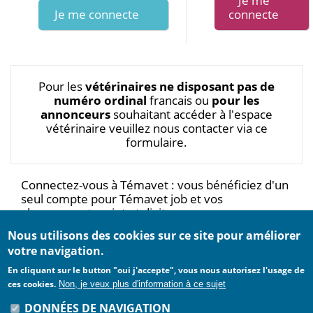
Je me connecte
Pour les
vétérinaires ne disposant pas de
numéro ordinal
francais ou
pour les
annonceurs
souhaitant accéder à l'espace
vétérinaire veuillez nous contacter via ce
formulaire
.
Connectez-vous à Témavet : vous bénéficiez d'un
seul compte pour Témavet job et vos
abonnements print et digitaux
Nous utilisons des cookies sur ce site pour améliorer
votre navigation.
En cliquant sur le button "oui j'accepte", vous nous autorisez l'usage de
ces cookies.
Non, je veux plus d'information à ce sujet
DONNÉES DE NAVIGATION