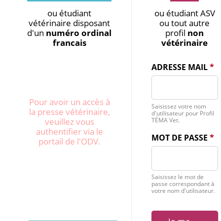
ou étudiant
ou étudiant ASV
vétérinaire disposant
ou tout autre
d'un
numéro ordinal
profil
non
francais
vétérinaire
ADRESSE MAIL
*
Pour avoir un accès à
Saisissez votre nom
la presse vétérinaire,
d'utilisateur pour Profil
veuillez vous
TÉMA Vet.
authentifier via le
MOT DE PASSE
*
portail de l'ODV.
Saisissez le mot de
passe correspondant à
votre nom d'utilisateur.